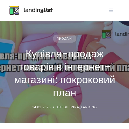
Skip
to
content
ПРОДАЖІ
Купівля-продаж
товарів в інтернет-
магазині: покроковий
план
14.02.2025
АВТОР IRINA_LANDING