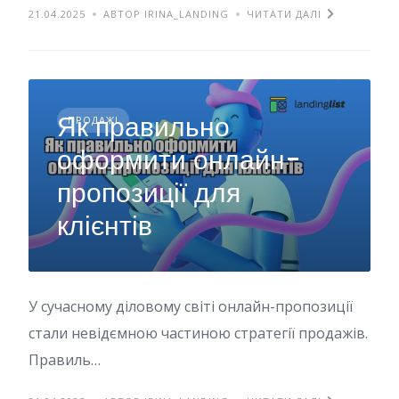
21.04.2025
АВТОР IRINA_LANDING
ЧИТАТИ ДАЛІ
Як правильно
ПРОДАЖІ
оформити онлайн-
пропозиції для
клієнтів
У сучасному діловому світі онлайн-пропозиції
стали невідємною частиною стратегії продажів.
Правиль…