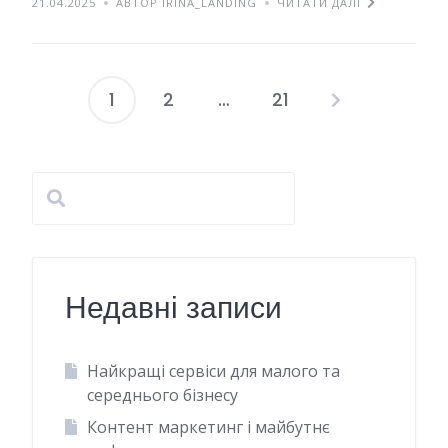
21.04.2025
АВТОР IRINA_LANDING
ЧИТАТИ ДАЛІ
1
2
…
21
Навігація
записів
Недавні записи
Найкращі сервіси для малого та
середнього бізнесу
Контент маркетинг і майбутнє