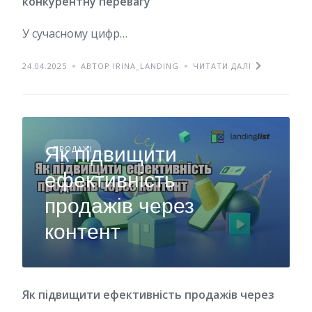
конкурентну перевагу
У сучасному цифр…
24.04.2025
АВТОР IRINA_LANDING
ЧИТАТИ ДАЛІ
Як підвищити
ПРОДАЖІ
ефективність
продажів через
контент
Як підвищити ефективність продажів через