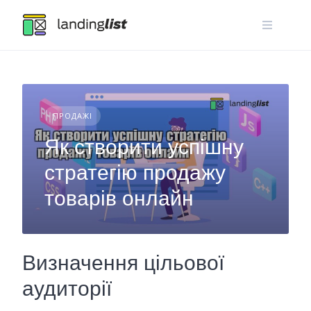
Skip
to
content
ПРОДАЖІ
Як створити успішну
стратегію продажу
товарів онлайн
Визначення цільової
аудиторії