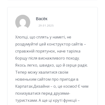
Васёк
29.01.2025
Хлопці, що сплять у наметі, не
роздумуйте! цей конструктор сайтів –
справжній порятунок, наче тарілка
борщу після виснажливого походу.
Якось легко, швидко, що й серце радіє.
Тепер можу хвалитися своїм
новеньким сайтом про пригоди в
Карпатах.Дизайни – о, це космос! Є чим
похизуватися перед друзями-
туристками. А ще ці круті функції –