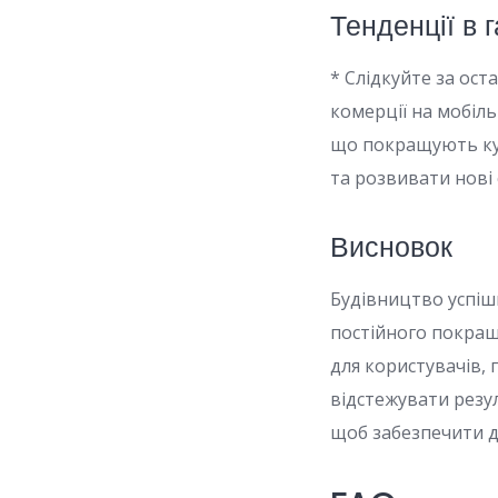
Тенденції в г
* Слідкуйте за ос
комерції на мобіль
що покращують куп
та розвивати нові с
Висновок
Будівництво успішн
постійного покращ
для користувачів,
відстежувати резул
щоб забезпечити д