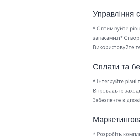
Управління 
* Оптимізуйте рів
запасами.n* Створі
Використовуйте тех
Сплати та б
* Інтегруйте різні
Впровадьте заходи
Забезпечте відпові
Маркетингова
* Розробіть компл