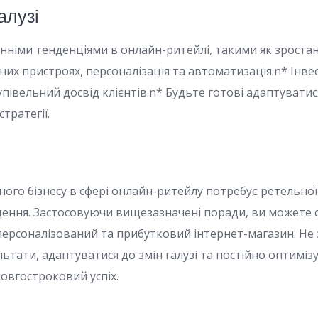
алузі
танніми тенденціями в онлайн-ритейлі, такими як зроста
них пристроях, персоналізація та автоматизація.n* Інвес
івельний досвід клієнтів.n* Будьте готові адаптуватися
тратегії.
ого бізнесу в сфері онлайн-ритейлу потребує ретельної 
ення. Застосовуючи вищезазначені поради, ви можете 
 персоналізований та прибутковий інтернет-магазин. Не
ьтати, адаптуватися до змін галузі та постійно оптиміз
овгостроковий успіх.