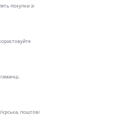
ять покупки зі
икористовуйте
-гаманці,
р’єрська, поштові