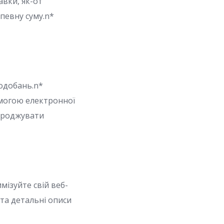
авки, як-от
певну суму.n*
подобань.n*
омогою електронної
городжувати
мізуйте свій веб-
та детальні описи