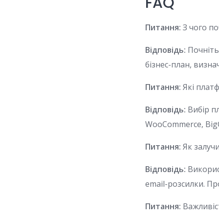
FAQ
Питання:
З чого по
Відповідь:
Почніть 
бізнес-план, визн
Питання:
Які плат
Відповідь:
Вибір пл
WooCommerce, BigC
Питання:
Як залучи
Відповідь:
Викорис
email-розсилки. П
Питання:
Важливіст