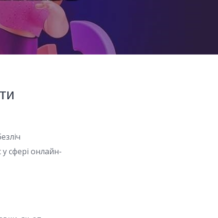
ати
езліч
 у сфері онлайн-