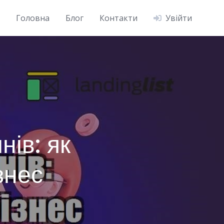
Головна
Блог
Контакти
Увійти
ів: як
знес