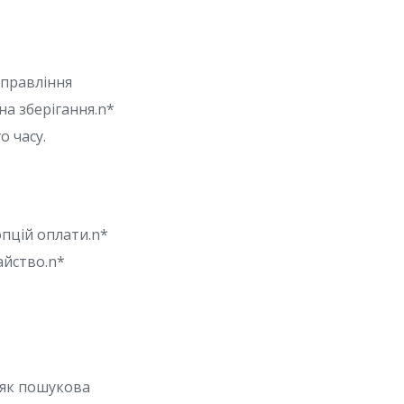
управління
на зберігання.n*
о часу.
опцій оплати.n*
айство.n*
 як пошукова