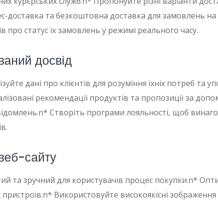
их курєрських служб.n* Пропонуйте різні варіанти дост
ес-доставка та безкоштовна доставка для замовлень на 
в про статус їх замовлень у режимі реального часу.
ваний досвід
ізуйте дані про клієнтів для розуміння їхніх потреб та у
лізовані рекомендації продуктів та пропозиції за доп
ідомлень.n* Створіть програми лояльності, щоб вина
в.
 веб-сайту
ий та зручний для користувачів процес покупки.n* Опти
х пристроїв.n* Використовуйте високоякісні зображення 