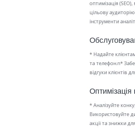
оптимізація (SEO)
цільову аудиторію
інструменти аналі
Обслуговуван
* Надайте клієнтам
та телефон.n* Заб
відгуки клієнтів д
Оптимізація
* Аналізуйте конку
Використовуйте ди
акції та знижки д