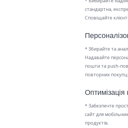
* Вибирайте надійн
стандартна, експр
Сповіщайте клієнті
Персоналізо
* Збирайте та анал
Надавайте персона
пошти та push-пов
повторних покупці
Оптимізація
* Забезпечте прост
сайт для мобільни
продуктів.