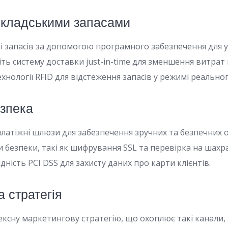
складськими запасами
ні запасів за допомогою програмного забезпечення для 
ть систему доставки just-in-time для зменшення витрат 
нології RFID для відстеження запасів у режимі реальног
езпека
 платіжні шлюзи для забезпечення зручних та безпечних 
 безпеки, такі як шифрування SSL та перевірка на шахр
дність PCI DSS для захисту даних про карти клієнтів.
 стратегія
ексну маркетингову стратегію, що охоплює такі канали,