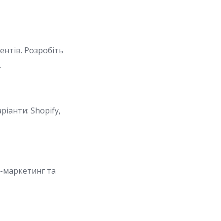
ентів. Розробіть
.
іанти: Shopify,
т-маркетинг та