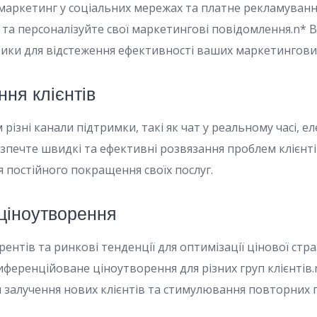
, маркетинг у соціальних мережах та платне рекламуванн
 та персоналізуйте свої маркетингові повідомлення.n*
тики для відстеження ефективності ваших маркетингови
ня клієнтів
 різні канали підтримки, такі як чат у реальному часі, 
езпечте швидкі та ефективні розвязання проблем клієнт
ля постійного покращення своїх послуг.
 ціноутворення
рентів та ринкові тенденції для оптимізації цінової страт
ференційоване ціноутворення для різних груп клієнтів
ля залучення нових клієнтів та стимулювання повторних 