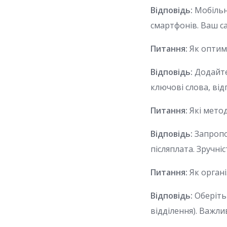
Відповідь:
Мобільна
смартфонів. Ваш с
Питання:
Як оптим
Відповідь:
Додайте
ключові слова, відг
Питання:
Які мето
Відповідь:
Запропон
післяплата. Зручні
Питання:
Як органі
Відповідь:
Оберіть 
відділення). Важл