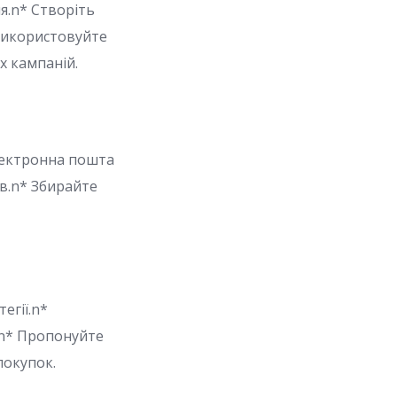
я.n* Створіть
 Використовуйте
х кампаній.
електронна пошта
ів.n* Збирайте
егії.n*
.n* Пропонуйте
покупок.