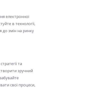
ння електронної
туйте в технології,
 до змін на ринку
стратегії та
створити зручний
 забувайте
увати свої процеси,