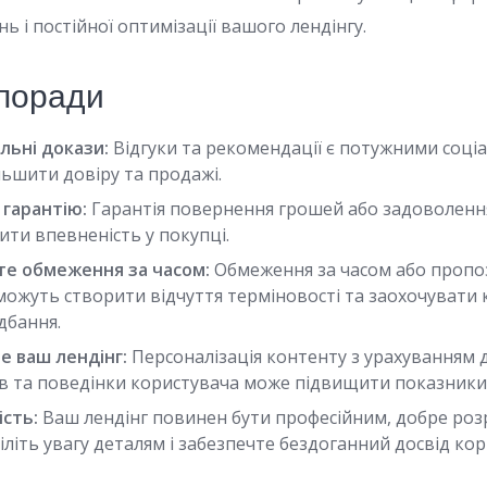
 і постійної оптимізації вашого лендінгу.
 поради
льні докази:
Відгуки та рекомендації є потужними соці
льшити довіру та продажі.
гарантію:
Гарантія повернення грошей або задоволен
ити впевненість у покупці.
те обмеження за часом:
Обмеження за часом або пропоз
можуть створити відчуття терміновості та заохочувати 
дбання.
е ваш лендінг:
Персоналізація контенту з урахуванням 
ів та поведінки користувача може підвищити показники 
ість:
Ваш лендінг повинен бути професійним, добре роз
літь увагу деталям і забезпечте бездоганний досвід кор