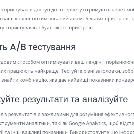
 користувачів доступ до Інтернету отримують через моб
 ваш лендінг оптимізований для мобільних пристроїв, 
ту користувачів з будь-якого пристрою.
ть A/B тестування
чудовим способом оптимізувати ваш лендінг, порівнюючи
них працюють найкраще. Тестуйте різні заголовки, зобра
б знайти комбінацію, яка дає найвищі показники конверсі
жуйте результати та аналізуйте
аліз результатів є важливими для розуміння ефективност
трументи аналітики, такі як Google Analytics, щоб відст
ії та інші важливі показники. Використовуйте цю інфор