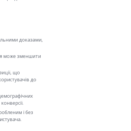
альними доказами,
ня може зменшити
иції, що
користувачів до
демографічних
конверсії.
робленим і без
истувача.