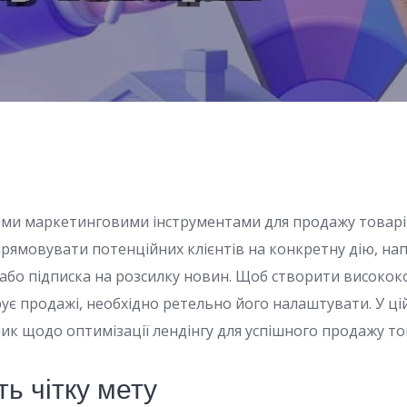
ими маркетинговими інструментами для продажу товарі
прямовувати потенційних клієнтів на конкретну дію, на
або підписка на розсилку новин. Щоб створити високок
рує продажі, необхідно ретельно його налаштувати. У ці
ик щодо оптимізації лендінгу для успішного продажу то
ть чітку мету