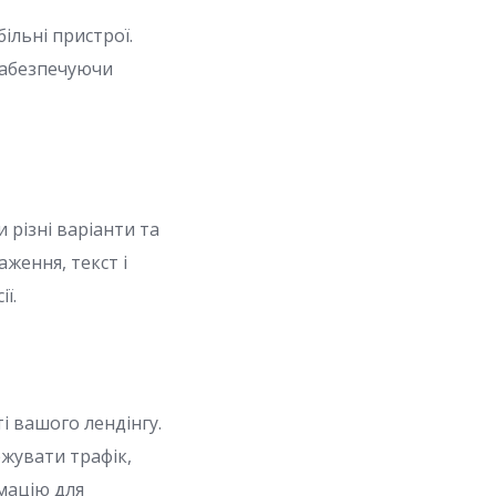
ільні пристрої.
забезпечуючи
 різні варіанти та
ження, текст і
ї.
і вашого лендінгу.
ежувати трафік,
мацію для