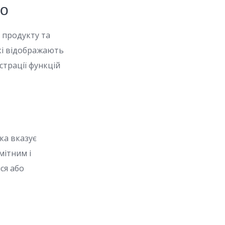
ео
 продукту та
які відображають
страції функцій
ка вказує
мітним і
ся або