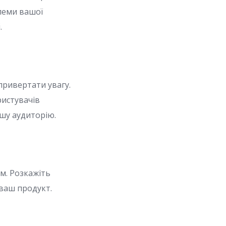
блеми вашої
.
привертати увагу.
ристувачів
ашу аудиторію.
м. Розкажіть
 ваш продукт.