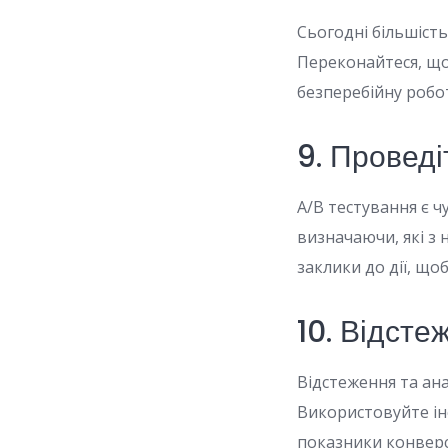
Сьогодні більшість
Переконайтеся, що
безперебійну робо
9. Проведі
A/B тестування є 
визначаючи, які з 
заклики до дії, що
10. Відсте
Відстеження та ан
Використовуйте інс
показники конверс