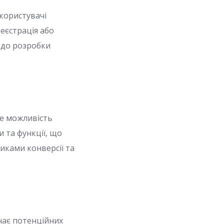
 користувачі
еєстрація або
 до розробки
те можливість
 та функції, що
ками конверсії та
нає потенційних