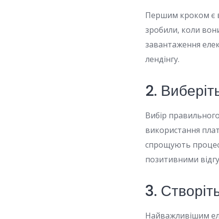
Першим кроком є в
зробили, коли вон
завантаження елек
лендінгу.
2. Виберіт
Вибір правильного
використання плат
спрощують процес
позитивними відгу
3. Створіт
Найважливішим еле