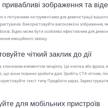
 привабливі зображення та від
ео є потужними інструментами для демонстрації вашого
ористувачів. Використовуйте високоякісні зображення, 
 боків. Відео може бути особливо ефективним для демон
рення емоційного звязку.
товуйте чіткий заклик до дії
) є ключовим елементом лендінгу. Це кнопка або фраза, я
, що вони повинні зробити далі. Зробіть CTA чітким, по
ористовуйте текст типу Придбати зараз, Зареєструвати
уйте для мобільних пристроїв