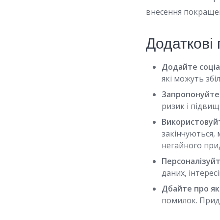
внесення покращень
Додаткові
Додайте соціа
які можуть збі
Запропонуйте 
ризик і підвищ
Використовуй
закінчуються, 
негайного при
Персоналізуйт
даних, інтерес
Дбайте про як
помилок. Приді