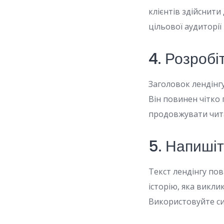
клієнтів здійснити
цільової аудиторії
4. Розробі
Заголовок лендінг
Він повинен чітко
продовжувати чита
5. Напиші
Текст лендінгу по
історію, яка викли
Використовуйте сил