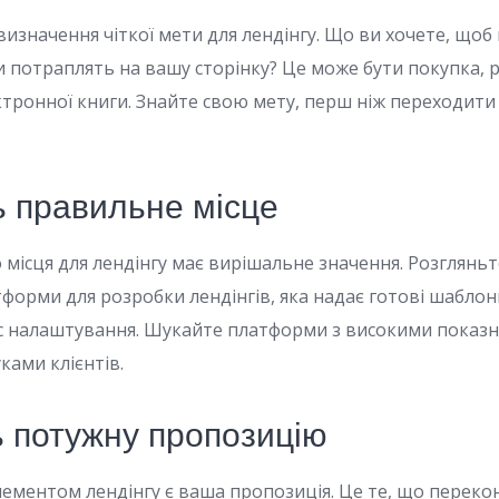
изначення чіткої мети для лендінгу. Що ви хочете, щоб
и потраплять на вашу сторінку? Це може бути покупка, р
тронної книги. Знайте свою мету, перш ніж переходити
ь правильне місце
 місця для лендінгу має вирішальне значення. Розглянь
форми для розробки лендінгів, яка надає готові шаблони
 налаштування. Шукайте платформи з високими показни
ками клієнтів.
ь потужну пропозицію
ментом лендінгу є ваша пропозиція. Це те, що переко