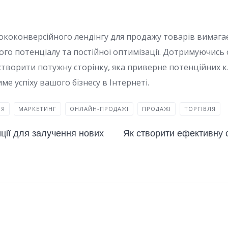
коконверсійного лендінгу для продажу товарів вимага
го потенціалу та постійної оптимізації. Дотримуючись 
створити потужну сторінку, яка приверне потенційних к
ме успіху вашого бізнесу в Інтернеті.
ІЯ
МАРКЕТИНГ
ОНЛАЙН-ПРОДАЖІ
ПРОДАЖІ
ТОРГІВЛЯ
иції для залучення нових
Як створити ефективну 