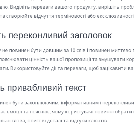
 дію. Виділіть переваги вашого продукту, вирішіть про
 та створюйте відчуття терміновості або ексклюзивності
ть переконливий заголовок
у не повинен бути довшим за 10 слів і повинен миттєво 
 пояснювати цінність вашої пропозиції та змушувати ко
ти. Використовуйте дії та переваги, щоб зацікавити в
ть привабливий текст
винен бути захоплюючим, інформативним і переконливи
кає емоції та пояснює, чому користувачі повинні обрати
ьні слова, описові деталі та відгуки клієнтів.