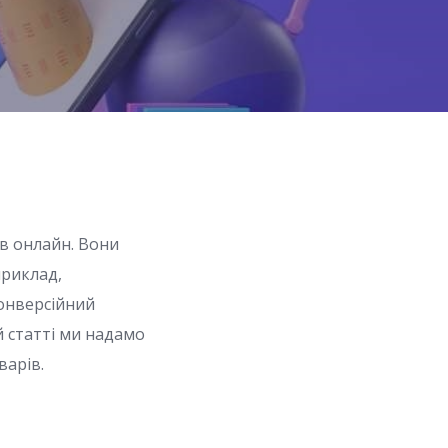
в онлайн. Вони
приклад,
онверсійний
й статті ми надамо
варів.